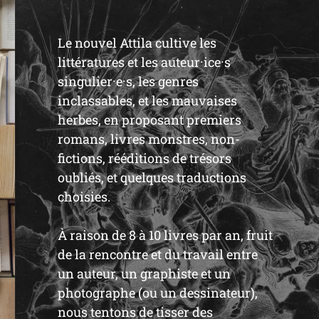
Le nouvel Attila cultive les
littératures et les auteur·ice·s
singulier·e·s, les genres
inclassables, et les mauvaises
herbes, en proposant premiers
romans, livres monstres, non-
fictions, rééditions de trésors
oubliés, et quelques traductions
choisies.
À raison de 8 à 10 livres par an, fruit
de la rencontre et du travail entre
un auteur, un graphiste et un
photographe (ou un dessinateur),
nous tentons de tisser des