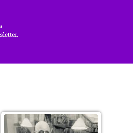
s
letter.