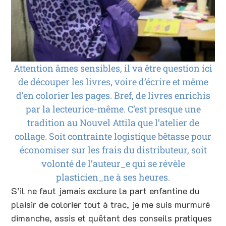
Attention âmes sensibles, il va être question ici
de découper les livres, voire d’écrire et même
d’en colorier les pages. Bref, de livres enrichis
par la lecteurice-même. C’est presque une
tradition au Nouvel Attila que l’atelier de
collage. Soit contrainte logistique bêtasse pour
économiser sur les frais du distributeur, soit
volonté de l’auteur_e qui se révèle
plasticien_ne à ses heures.
S’il ne faut jamais exclure la part enfantine du
plaisir de colorier tout à trac, je me suis murmuré
dimanche, assis et quêtant des conseils pratiques