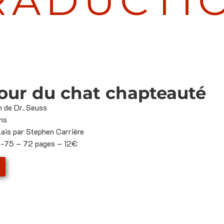
RADUCTI
tour du chat chapteauté
n de Dr. Seuss
ns
lais par Stephen Carrière
75 – 72 pages – 12€