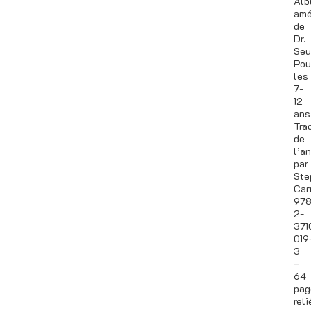
Al
amé
de
Dr.
Seu
Pou
les
7-
12
ans
Tra
de
l’a
par
Ste
Car
978
2-
371
019
3
–
64
pag
relie