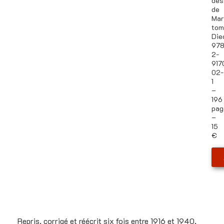
des
de
Mar
tom
Die
978
2-
917
02-
1
–
196
pag
–
15
€
Le livre
Repris, corrigé et réécrit six fois entre 1916 et 1940,