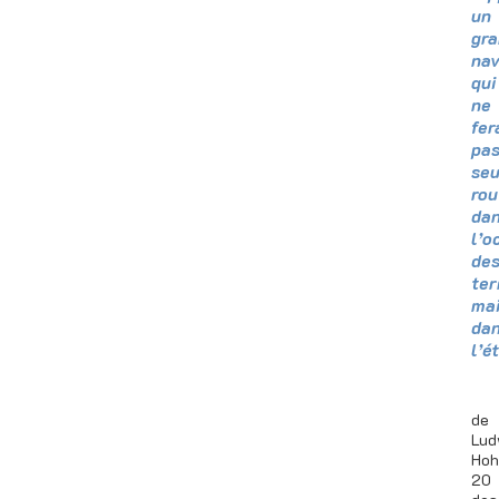
un
gr
nav
qui
ne
fer
pa
se
rou
da
l’o
de
ter
ma
da
l’é
de
Lud
Hoh
20